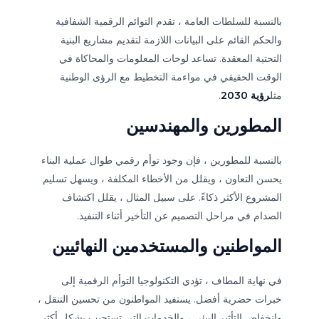
بالنسبة للسلطات العامة ، تقدم التوائم الرقمية الشفافية
والحكم القائم على البيانات اللازمة لتقديم مشاريع البنية
التحتية المعقدة. تساعد لوحات المعلومات والمحاكاة في
الوقت الحقيقي في مواءمة التخطيط مع الرؤى الوطنية
مثل
رؤية 2030
.
المطورين والمهندسين
بالنسبة للمطورين ، فإن وجود توأم رقمي طوال عملية البناء
يحسن التعاون ، ويقلل من الأخطاء المكلفة ، ويسهل تسليم
المشروع الأكثر ذكاءً. على سبيل المثال ، يقلل اكتشاف
الصدام في مراحل التصميم عن التأخير أثناء التنفيذ.
المواطنين والمستخدمين النهائيين
في نهاية المطاف ، تؤدي التكنولوجيا التوأم الرقمية إلى
خبرات حضرية أفضل. يستفيد المواطنون من تحسين التنقل ،
وانخفاض التأثير البيئي ، والخدمات التي تستجيب بشكل أكثر