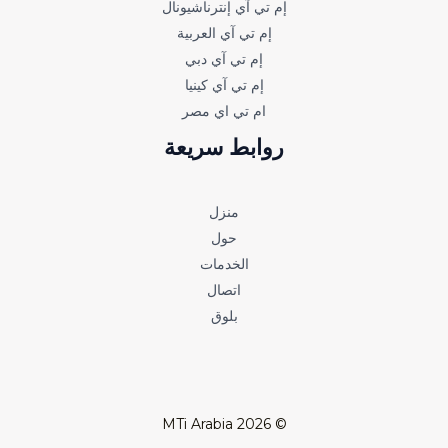
إم تي آي إنترناشيونال
إم تي آي العربية
إم تي آي دبي
إم تي آي كينيا
ام تي اي مصر
روابط سريعة
منزل
حول
الخدمات
اتصال
بلوق
© 2026 MTi Arabia